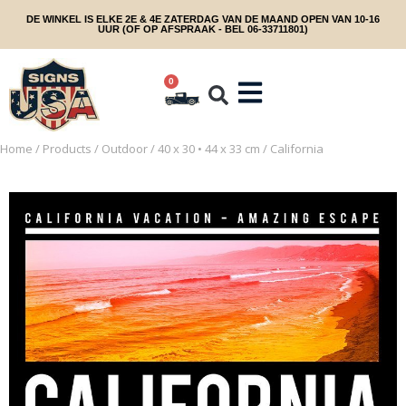
DE WINKEL IS ELKE 2E & 4E ZATERDAG VAN DE MAAND OPEN VAN 10-16
UUR (OF OP AFSPRAAK - BEL 06-33711801)
0
Home
/
Products
/
Outdoor
/
40 x 30 • 44 x 33 cm
/ California