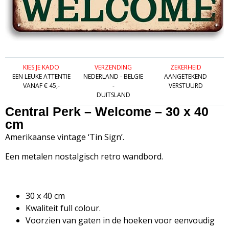
KIES JE KADO
VERZENDING
ZEKERHEID
EEN LEUKE ATTENTIE
NEDERLAND - BELGIE
AANGETEKEND
VANAF € 45,-
-
VERSTUURD
DUITSLAND
Central Perk – Welcome – 30 x 40
cm
Amerikaanse vintage ‘Tin Sign’.
Een metalen nostalgisch retro wandbord.
30 x 40 cm
Kwaliteit full colour.
Voorzien van gaten in de hoeken voor eenvoudig