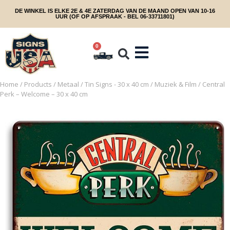
DE WINKEL IS ELKE 2E & 4E ZATERDAG VAN DE MAAND OPEN VAN 10-16
UUR (OF OP AFSPRAAK - BEL 06-33711801)
0
Home
/
Products
/
Metaal
/
Tin Signs - 30 x 40 cm
/
Muziek & Film
/ Central
Perk – Welcome – 30 x 40 cm