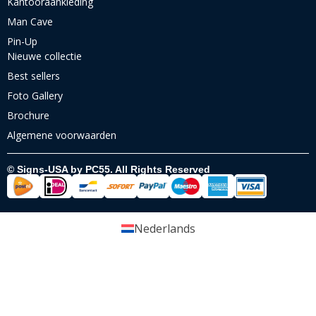
Kantooraankleding
Man Cave
Pin-Up
Nieuwe collectie
Best sellers
Foto Gallery
Brochure
Algemene voorwaarden
© Signs-USA by PC55. All Rights Reserved
Nederlands