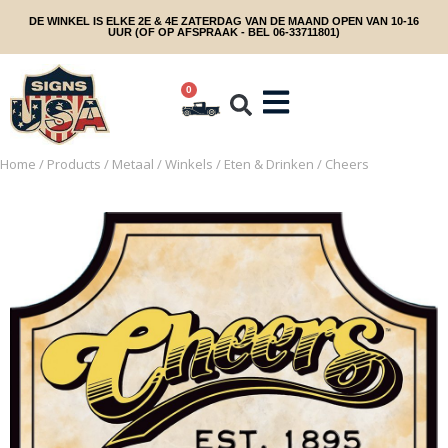
DE WINKEL IS ELKE 2E & 4E ZATERDAG VAN DE MAAND OPEN VAN 10-16
UUR (OF OP AFSPRAAK - BEL 06-33711801)
0
Home
/
Products
/
Metaal
/
Winkels
/
Eten & Drinken
/ Cheers