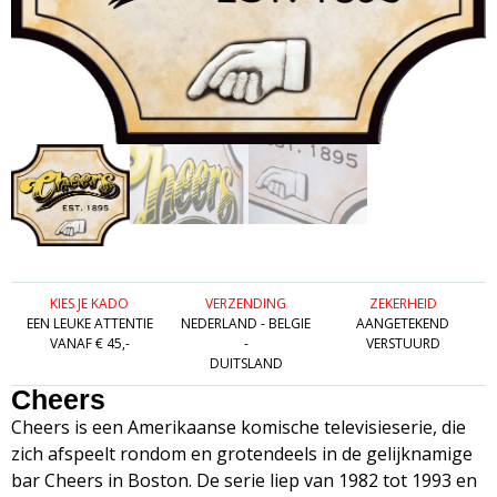
KIES JE KADO
VERZENDING
ZEKERHEID
EEN LEUKE ATTENTIE
NEDERLAND - BELGIE
AANGETEKEND
VANAF € 45,-
-
VERSTUURD
DUITSLAND
Cheers
Cheers is een Amerikaanse komische televisieserie, die
zich afspeelt rondom en grotendeels in de gelijknamige
bar Cheers in Boston. De serie liep van 1982 tot 1993 en