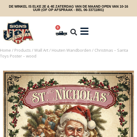
DE WINKEL IS ELKE 2E & 4E ZATERDAG VAN DE MAAND OPEN VAN 10-16
UUR (OF OP AFSPRAAK - BEL 06-33711801)
0
Home
/
Products
/
Wall Art
/
Houten Wandborden
/ Christmas – Santa
Toys Poster – wood