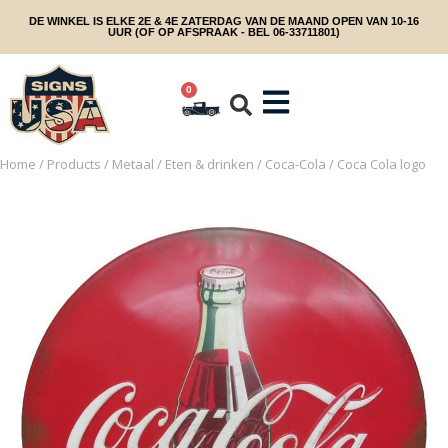
DE WINKEL IS ELKE 2E & 4E ZATERDAG VAN DE MAAND OPEN VAN 10-16
UUR (OF OP AFSPRAAK - BEL 06-33711801)
0
Home
/
Products
/
Metaal
/
Eten & drinken
/
Coca-Cola
/ Coca Cola logo