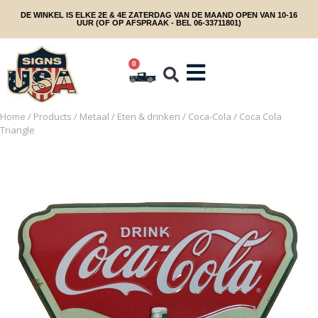
DE WINKEL IS ELKE 2E & 4E ZATERDAG VAN DE MAAND OPEN VAN 10-16
UUR (OF OP AFSPRAAK - BEL 06-33711801)
0
Home
/
Products
/
Metaal
/
Eten & drinken
/
Coca-Cola
/ Coca Cola
Triangle