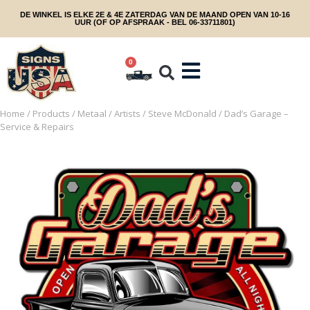
DE WINKEL IS ELKE 2E & 4E ZATERDAG VAN DE MAAND OPEN VAN 10-16
UUR (OF OP AFSPRAAK - BEL 06-33711801)
0
Home
/
Products
/
Metaal
/
Artists
/
Steve McDonald
/ Dad’s Garage –
Service & Repairs