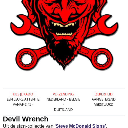
KIES JE KADO
VERZENDING
ZEKERHEID
EEN LEUKE ATTENTIE
NEDERLAND - BELGIE
AANGETEKEND
VANAF € 45,-
-
VERSTUURD
DUITSLAND
Devil Wrench
Uit de sign-collectie van
.
‘Steve McDonald Signs’