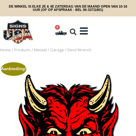
DE WINKEL IS ELKE 2E & 4E ZATERDAG VAN DE MAAND OPEN VAN 10-16
UUR (OF OP AFSPRAAK - BEL 06-33711801)
0
Home
/
Products
/
Metaal
/
Garage
/ Devil Wrench
Aanbieding!