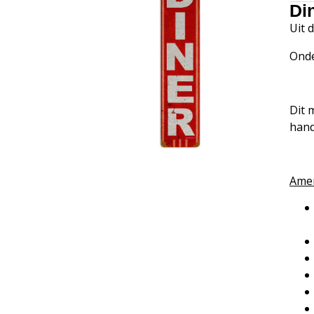
Di
Uit 
Onde
Dit 
hand
Amer