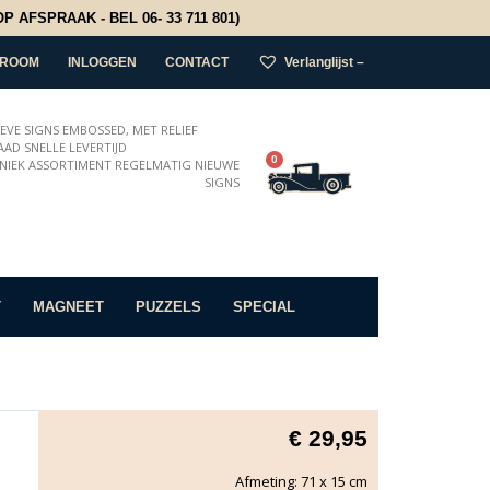
 AFSPRAAK - BEL 06- 33 711 801)
ROOM
INLOGGEN
CONTACT
Verlanglijst –
IEVE SIGNS EMBOSSED, MET RELIEF
AD SNELLE LEVERTIJD
0
NIEK ASSORTIMENT REGELMATIG NIEUWE
SIGNS
T
MAGNEET
PUZZELS
SPECIAL
€
29,95
Afmeting: 71 x 15 cm