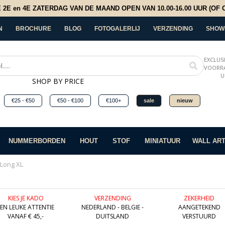
E en 4E ZATERDAG VAN DE MAAND OPEN VAN 10.00-16.00 UUR (OF OP
N
BROCHURE
BLOG
FOTOGALERLIJ
VERZENDING
SHOW
EXCLUS
VOORRA
U
SHOP BY PRICE
€25 - €50
€50 - €100
€100+
sale
nieuw
NUMMERBORDEN
HOUT
STOF
MINIATUUR
WALL AR
 Long XL
KIES JE KADO
VERZENDING
ZEKERHEID
EEN LEUKE ATTENTIE
NEDERLAND - BELGIE -
AANGETEKEND
VANAF € 45,-
DUITSLAND
VERSTUURD