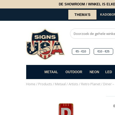
DE SHOWROOM / WINKEL IS ELKE 2
THEMA'S
KADOBO
€5 - €10
€10 - €25
METAAL
OUTDOOR
NEON
LED
Home
/
Products
/
Metaal
/
Artists
/
Retro Planet
/ Diner –