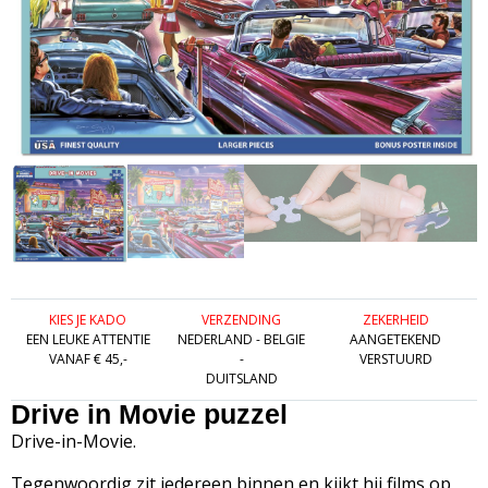
KIES JE KADO
VERZENDING
ZEKERHEID
EEN LEUKE ATTENTIE
NEDERLAND - BELGIE
AANGETEKEND
VANAF € 45,-
-
VERSTUURD
DUITSLAND
Drive in Movie puzzel
Drive-in-Movie.
Tegenwoordig zit iedereen binnen en kijkt hij films op