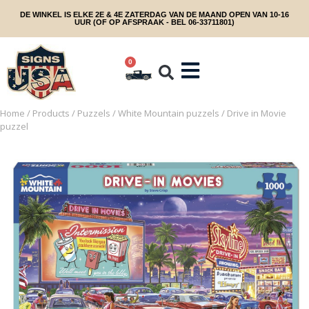
DE WINKEL IS ELKE 2E & 4E ZATERDAG VAN DE MAAND OPEN VAN 10-16
UUR (OF OP AFSPRAAK - BEL 06-33711801)
0
Home
/
Products
/
Puzzels
/
White Mountain puzzels
/ Drive in Movie
puzzel