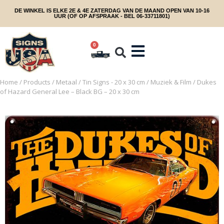
DE WINKEL IS ELKE 2E & 4E ZATERDAG VAN DE MAAND OPEN VAN 10-16
UUR (OF OP AFSPRAAK - BEL 06-33711801)
0
Home
/
Products
/
Metaal
/
Tin Signs - 20 x 30 cm
/
Muziek & Film
/ Dukes
of Hazard General Lee – Black BG – 20 x 30 cm