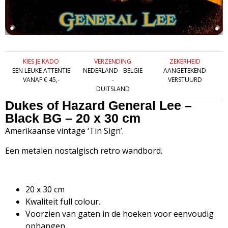
KIES JE KADO
VERZENDING
ZEKERHEID
EEN LEUKE ATTENTIE
NEDERLAND - BELGIE
AANGETEKEND
VANAF € 45,-
-
VERSTUURD
DUITSLAND
Dukes of Hazard General Lee –
Black BG – 20 x 30 cm
Amerikaanse vintage ‘Tin Sign’.
Een metalen nostalgisch retro wandbord.
20 x 30 cm
Kwaliteit full colour.
Voorzien van gaten in de hoeken voor eenvoudig
ophangen.