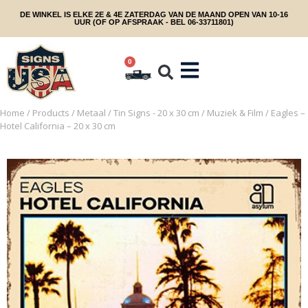
DE WINKEL IS ELKE 2E & 4E ZATERDAG VAN DE MAAND OPEN VAN 10-16
UUR (OF OP AFSPRAAK - BEL 06-33711801)
0
Home
/
Products
/
Metaal
/
Tin Signs - 20 x 30 cm
/
Muziek & Film
/ Eagles –
Hotel California – 20 x 30 cm