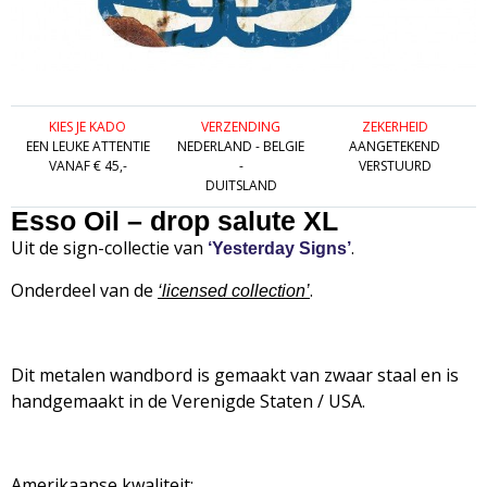
KIES JE KADO
VERZENDING
ZEKERHEID
EEN LEUKE ATTENTIE
NEDERLAND - BELGIE
AANGETEKEND
VANAF € 45,-
-
VERSTUURD
DUITSLAND
Esso Oil – drop salute XL
Uit de sign-collectie van
.
‘Yesterday Signs’
Onderdeel van de
.
‘
licensed collection’
Dit metalen wandbord is gemaakt van zwaar staal en is
handgemaakt in de Verenigde Staten / USA.
Amerikaanse kwaliteit: