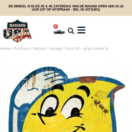
DE WINKEL IS ELKE 2E & 4E ZATERDAG VAN DE MAAND OPEN VAN 10-16
UUR (OF OP AFSPRAAK - BEL 06-33711801)
0
Home
/
Products
/
Metaal
/
Garage
/ Esso Oil – drop salute XL