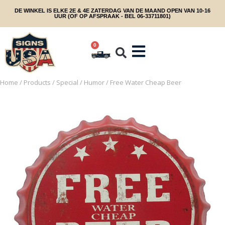
DE WINKEL IS ELKE 2E & 4E ZATERDAG VAN DE MAAND OPEN VAN 10-16
UUR (OF OP AFSPRAAK - BEL 06-33711801)
0
Home
/
Products
/
Special
/
Humor
/ Free Water Cheap Beer