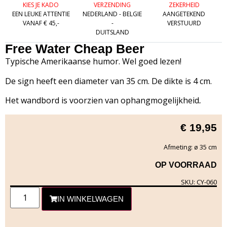
KIES JE KADO
VERZENDING
ZEKERHEID
EEN LEUKE ATTENTIE
NEDERLAND - BELGIE
AANGETEKEND
VANAF € 45,-
-
VERSTUURD
DUITSLAND
Free Water Cheap Beer
Typische Amerikaanse humor. Wel goed lezen!
De sign heeft een diameter van 35 cm. De dikte is 4 cm.
Het wandbord is voorzien van ophangmogelijkheid
.
€
19,95
Afmeting: ø 35 cm
OP VOORRAAD
SKU: CY-060
IN WINKELWAGEN