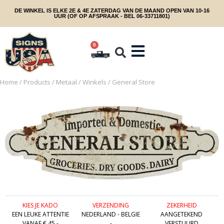
DE WINKEL IS ELKE 2E & 4E ZATERDAG VAN DE MAAND OPEN VAN 10-16
UUR (OF OP AFSPRAAK - BEL 06-33711801)
0
Home
/
Products
/
Metaal
/
Winkels
/ General Store
KIES JE KADO
VERZENDING
ZEKERHEID
EEN LEUKE ATTENTIE
NEDERLAND - BELGIE
AANGETEKEND
VANAF € 45,-
-
VERSTUURD