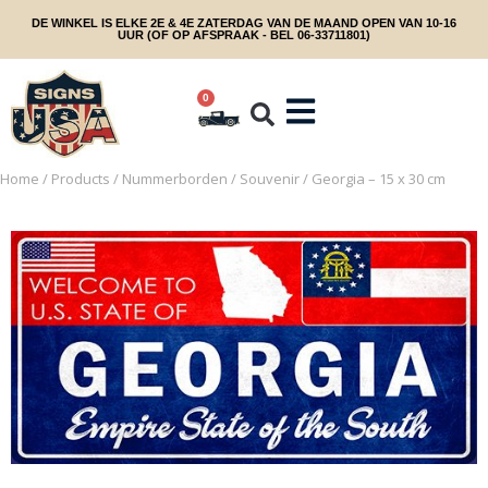
DE WINKEL IS ELKE 2E & 4E ZATERDAG VAN DE MAAND OPEN VAN 10-16
UUR (OF OP AFSPRAAK - BEL 06-33711801)
0
Home
/
Products
/
Nummerborden
/
Souvenir
/ Georgia – 15 x 30 cm