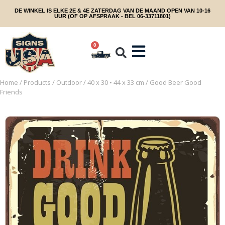
DE WINKEL IS ELKE 2E & 4E ZATERDAG VAN DE MAAND OPEN VAN 10-16
UUR (OF OP AFSPRAAK - BEL 06-33711801)
0
Home
/
Products
/
Outdoor
/
40 x 30 • 44 x 33 cm
/ Good Beer Good
Friends