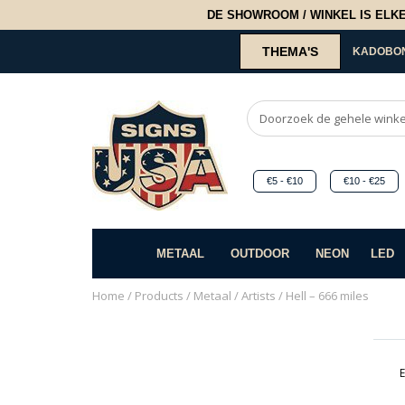
DE SHOWROOM / WINKEL IS ELKE 2
THEMA'S
KADOBO
€5 - €10
€10 - €25
METAAL
OUTDOOR
NEON
LED
Home
/
Products
/
Metaal
/
Artists
/ Hell – 666 miles