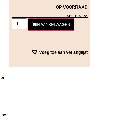
OP VOORRAAD
SKU: PTS-095
IN WINKELWAGEN
Voeg toe aan verlanglijst
 en
 het