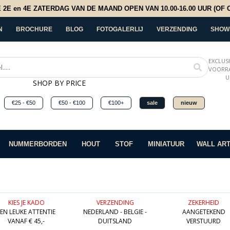
E en 4E ZATERDAG VAN DE MAAND OPEN VAN 10.00-16.00 UUR (OF OP
N
BROCHURE
BLOG
FOTOGALERLIJ
VERZENDING
SHOW
EXCLUS
VOORRA
U
SHOP BY PRICE
€25 - €50
€50 - €100
€100+
sale
nieuw
NUMMERBORDEN
HOUT
STOF
MINIATUUR
WALL AR
KIES JE KADO
VERZENDING
ZEKERHEID
EEN LEUKE ATTENTIE
NEDERLAND - BELGIE -
AANGETEKEND
VANAF € 45,-
DUITSLAND
VERSTUURD