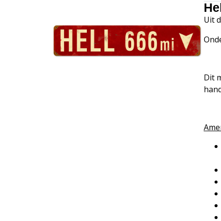
Hel
Uit 
Onde
Dit 
hand
Amer