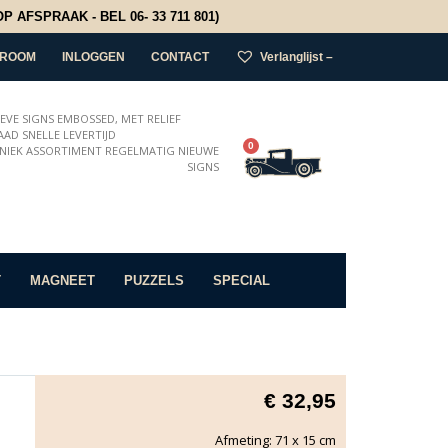
 AFSPRAAK - BEL 06- 33 711 801)
ROOM
INLOGGEN
CONTACT
Verlanglijst –
IEVE SIGNS EMBOSSED, MET RELIEF
AD SNELLE LEVERTIJD
0
NIEK ASSORTIMENT REGELMATIG NIEUWE
SIGNS
T
MAGNEET
PUZZELS
SPECIAL
€
32,95
Afmeting: 71 x 15 cm