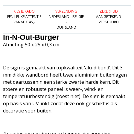
KIES JE KADO
VERZENDING
ZEKERHEID
EEN LEUKE ATTENTIE
NEDERLAND - BELGIE
AANGETEKEND
VANAF € 45,-
-
VERSTUURD
DUITSLAND
In-N-Out-Burger
Afmeting 50 x 25 x 0,3 cm
De sign is gemaakt van topkwaliteit ‘alu-dibond’. Dit 3
mm dikke wandbord heeft twee aluminium buitenlagen
met daartussenin een sterke zwarte harde kern. Dit
stoere en robuuste paneel is weer-, wind- en
temperatuurbestendig (roest niet). De sign is gemaakt
op basis van UV-inkt zodat deze ook geschikt is als
decoratie voor buiten.
4 gaatjes om de sign op te hangen zijn voorzien.