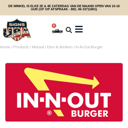
DE WINKEL IS ELKE 2E & 4E ZATERDAG VAN DE MAAND OPEN VAN 10-16
UUR (OF OP AFSPRAAK - BEL 06-33711801)
0
Home
/
Products
/
Metaal
/
Eten & drinken
/ In-N-Out-Burger