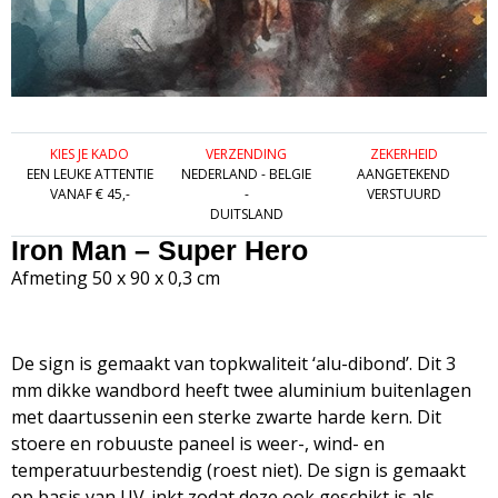
KIES JE KADO
VERZENDING
ZEKERHEID
EEN LEUKE ATTENTIE
NEDERLAND - BELGIE
AANGETEKEND
VANAF € 45,-
-
VERSTUURD
DUITSLAND
Iron Man – Super Hero
Afmeting 50 x 90 x 0,3 cm
De sign is gemaakt van topkwaliteit ‘alu-dibond’. Dit 3
mm dikke wandbord heeft twee aluminium buitenlagen
met daartussenin een sterke zwarte harde kern. Dit
stoere en robuuste paneel is weer-, wind- en
temperatuurbestendig (roest niet). De sign is gemaakt
op basis van UV-inkt zodat deze ook geschikt is als