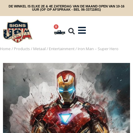
DE WINKEL IS ELKE 2E & 4E ZATERDAG VAN DE MAAND OPEN VAN 10-16
UUR (OF OP AFSPRAAK - BEL 06-33711801)
0
Home
/
Products
/
Metaal
/
Entertainment
/ Iron Man – Super Hero