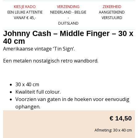
KIES JE KADO
VERZENDING
ZEKERHEID
EEN LEUKE ATTENTIE
NEDERLAND - BELGIE
AANGETEKEND
VANAF € 45,-
-
VERSTUURD
DUITSLAND
Johnny Cash – Middle Finger – 30 x
40 cm
Amerikaanse vintage ‘Tin Sign’.
Een metalen nostalgisch retro wandbord.
30 x 40 cm
Kwaliteit full colour.
Voorzien van gaten in de hoeken voor eenvoudig
ophangen.
€
14,50
Afmeting: 30 x 40 cm