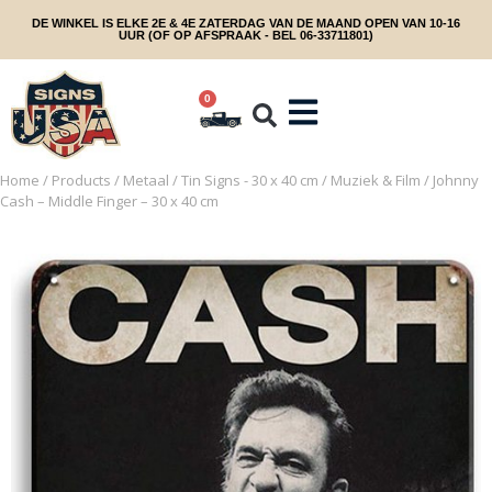
DE WINKEL IS ELKE 2E & 4E ZATERDAG VAN DE MAAND OPEN VAN 10-16
UUR (OF OP AFSPRAAK - BEL 06-33711801)
0
Home
/
Products
/
Metaal
/
Tin Signs - 30 x 40 cm
/
Muziek & Film
/ Johnny
Cash – Middle Finger – 30 x 40 cm