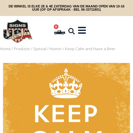
DE WINKEL IS ELKE 2E & 4E ZATERDAG VAN DE MAAND OPEN VAN 10-16
UUR (OF OP AFSPRAAK - BEL 06-33711801)
0
Home
/
Products
/
Special
/
Humor
/ Keep Calm and Have a Beer