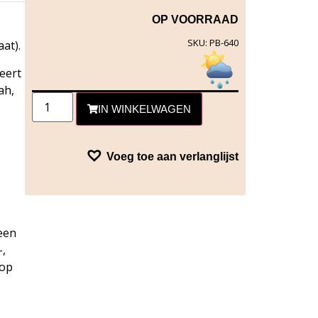
OP VOORRAAD
SKU: PB-640
at).
seert
ah,
IN WINKELWAGEN
Voeg toe aan verlanglijst
een
-,
 op