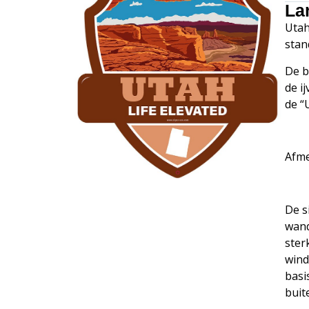
La
Utah
stan
De b
de i
de “
Afme
De s
wand
ster
wind
basi
buit