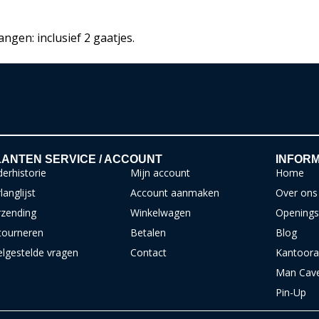
ngen: inclusief 2 gaatjes.
ANTEN SERVICE / ACCOUNT
INFORM
erhistorie
Mijn account
Home
langlijst
Account aanmaken
Over ons
rzending
Winkelwagen
Openings
tourneren
Betalen
Blog
elgestelde vragen
Contact
Kantoora
Man Cav
Pin-Up