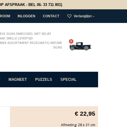
 AFSPRAAK - BEL 06- 33 711 801)
ROOM
INLOGGEN
CONTACT
Verlanglijst –
IEVE SIGNS EMBOSSED, MET RELIEF
AD SNELLE LEVERTIJD
0
NIEK ASSORTIMENT REGELMATIG NIEUWE
SIGNS
T
MAGNEET
PUZZELS
SPECIAL
€
22,95
Afmeting: 28 x 31 cm