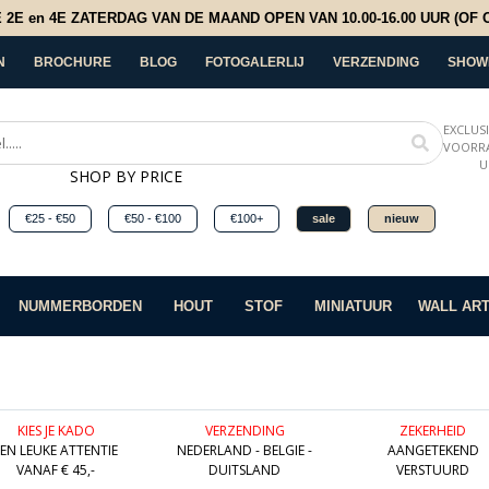
E en 4E ZATERDAG VAN DE MAAND OPEN VAN 10.00-16.00 UUR (OF OP
N
BROCHURE
BLOG
FOTOGALERLIJ
VERZENDING
SHOW
EXCLUS
VOORRA
U
SHOP BY PRICE
€25 - €50
€50 - €100
€100+
sale
nieuw
NUMMERBORDEN
HOUT
STOF
MINIATUUR
WALL AR
KIES JE KADO
VERZENDING
ZEKERHEID
EEN LEUKE ATTENTIE
NEDERLAND - BELGIE -
AANGETEKEND
VANAF € 45,-
DUITSLAND
VERSTUURD