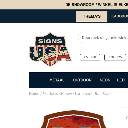
DE SHOWROOM / WINKEL IS ELKE 2
THEMA'S
KADOBO
€5 - €10
€10 - €25
METAAL
OUTDOOR
NEON
LED
Home
/
Products
/
Nieuw
/ Landmark Utah State