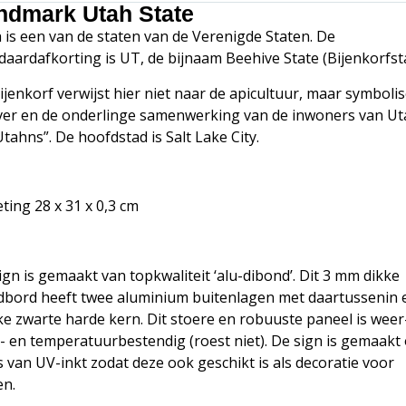
ndmark Utah State
 is een van de staten van de Verenigde Staten. De
daardafkorting is UT, de bijnaam Beehive State (Bijenkorfsta
ijenkorf verwijst hier niet naar de apicultuur, maar symboli
jver en de onderlinge samenwerking van de inwoners van Ut
Utahns”. De hoofdstad is Salt Lake City.
ting 28 x 31 x 0,3 cm
ign is gemaakt van topkwaliteit ‘alu-dibond’. Dit 3 mm dikke
bord heeft twee aluminium buitenlagen met daartussenin 
ke zwarte harde kern. Dit stoere en robuuste paneel is weer
- en temperatuurbestendig (roest niet). De sign is gemaakt
s van UV-inkt zodat deze ook geschikt is als decoratie voor
en.