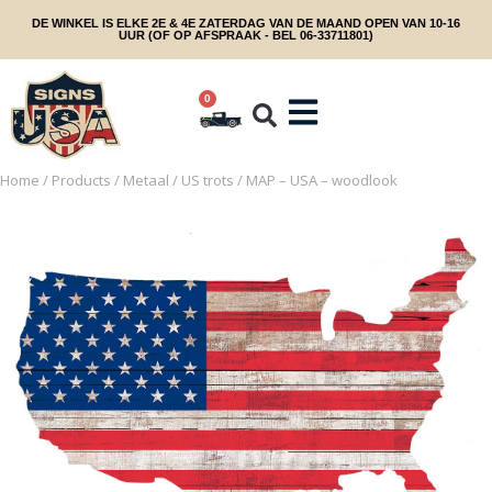
DE WINKEL IS ELKE 2E & 4E ZATERDAG VAN DE MAAND OPEN VAN 10-16
UUR (OF OP AFSPRAAK - BEL 06-33711801)
0
Home
/
Products
/
Metaal
/
US trots
/ MAP – USA – woodlook