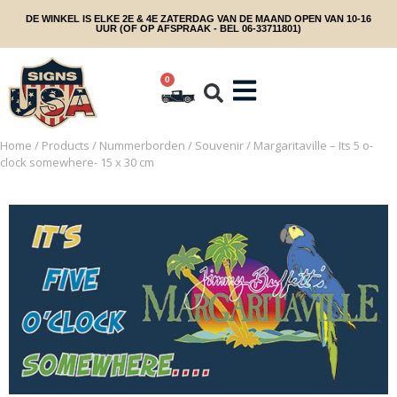
DE WINKEL IS ELKE 2E & 4E ZATERDAG VAN DE MAAND OPEN VAN 10-16
UUR (OF OP AFSPRAAK - BEL 06-33711801)
0
Home
/
Products
/
Nummerborden
/
Souvenir
/ Margaritaville – Its 5 o-
clock somewhere- 15 x 30 cm