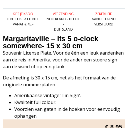
KIES JE KADO
VERZENDING
ZEKERHEID
EEN LEUKE ATTENTIE
NEDERLAND - BELGIE
AANGETEKEND
VANAF € 45,-
-
VERSTUURD
DUITSLAND
Margaritaville – Its 5 o-clock
somewhere- 15 x 30 cm
Souvenir License Plate. Voor de één een leuk aandenken
aan de reis in Amerika, voor de ander een stoere sign
aan de wand of op een plank.
De afmeting is 30 x 15 cm, net als het formaat van de
originele nummerplaten.
Amerikaanse vintage ‘Tin Sign’.
Kwaliteit full colour.
Voorzien van gaten in de hoeken voor eenvoudig
ophangen.
€
8,95