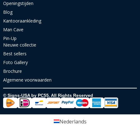
Openingstijden
Blog
Kantooraankleding
Man Cave
Pin-Up
Nieuwe collectie
Best sellers
Foto Gallery
Brochure
Algemene voorwaarden
© Signs-USA by PC55. All Rights Reserved
Nederlands