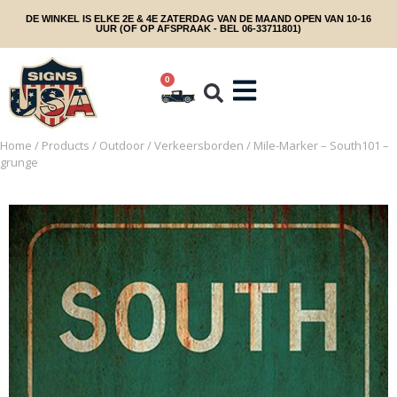
DE WINKEL IS ELKE 2E & 4E ZATERDAG VAN DE MAAND OPEN VAN 10-16
UUR (OF OP AFSPRAAK - BEL 06-33711801)
0
Home
/
Products
/
Outdoor
/
Verkeersborden
/ Mile-Marker – South101 –
grunge