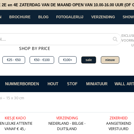
E en 4E ZATERDAG VAN DE MAAND OPEN VAN 10.00-16.00 UUR (OF OP
N
BROCHURE
BLOG
FOTOGALERLIJ
VERZENDING
SHOW
EXCLUS
VOORRA
U
SHOP BY PRICE
€25 - €50
€50 - €100
€100+
sale
nieuw
NUMMERBORDEN
HOUT
STOF
MINIATUUR
WALL AR
i – 15 x 30 cm
KIES JE KADO
VERZENDING
ZEKERHEID
EEN LEUKE ATTENTIE
NEDERLAND - BELGIE -
AANGETEKEND
VANAF € 45,-
DUITSLAND
VERSTUURD