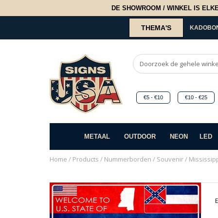
DE SHOWROOM / WINKEL IS ELKE 2
THEMA'S
KADOBO
€5 - €10
€10 - €25
METAAL
OUTDOOR
NEON
LED
Home
/
Products
/
Nummerborden
/
Souvenir
/ Mississipp