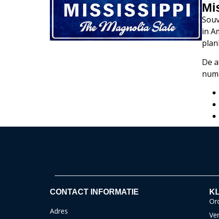
Mi
Souv
in A
plan
De a
num
CONTACT INFORMATIE
KL
Ord
Adres
Ver