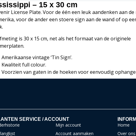
ssissippi – 15 x 30 cm
enir License Plate. Voor de één een leuk aandenken aan de 
merika, voor de ander een stoere sign aan de wand of op ee
k.
fmeting is 30 x 15 cm, net als het formaat van de originele
merplaten.
Amerikaanse vintage ‘Tin Sign’.
Kwaliteit full colour.
Voorzien van gaten in de hoeken voor eenvoudig ophange
ANTEN SERVICE / ACCOUNT
INFORM
erhistorie
Mijn account
Home
langlijst
Account aanmaken
Over ons