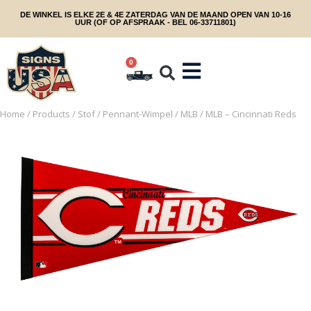
DE WINKEL IS ELKE 2E & 4E ZATERDAG VAN DE MAAND OPEN VAN 10-16
UUR (OF OP AFSPRAAK - BEL 06-33711801)
0
Home
/
Products
/
Stof
/
Pennant-Wimpel
/
MLB
/ MLB – Cincinnati Reds