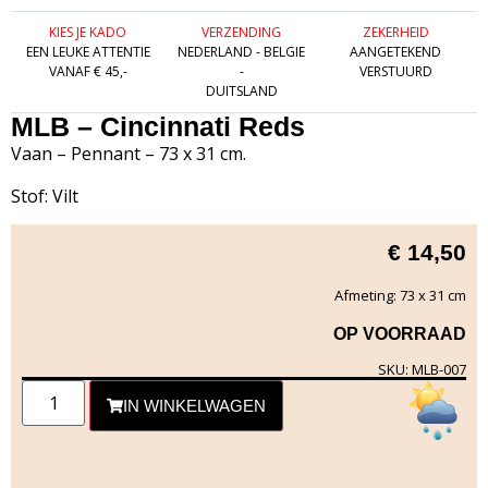
KIES JE KADO
VERZENDING
ZEKERHEID
EEN LEUKE ATTENTIE
NEDERLAND - BELGIE
AANGETEKEND
VANAF € 45,-
-
VERSTUURD
DUITSLAND
MLB – Cincinnati Reds
Vaan – Pennant – 73 x 31 cm.
Stof: Vilt
€
14,50
Afmeting: 73 x 31 cm
OP VOORRAAD
SKU: MLB-007
IN WINKELWAGEN