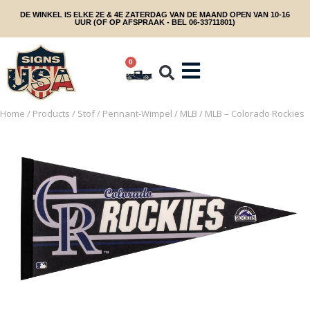
DE WINKEL IS ELKE 2E & 4E ZATERDAG VAN DE MAAND OPEN VAN 10-16
UUR (OF OP AFSPRAAK - BEL 06-33711801)
0
Home
/
Products
/
Stof
/
Pennant-Wimpel
/
MLB
/ MLB – Colorado Rockies