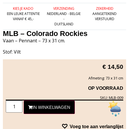
KIES JE KADO
VERZENDING
ZEKERHEID
EEN LEUKE ATTENTIE
NEDERLAND - BELGIE
AANGETEKEND
VANAF € 45,-
-
VERSTUURD
DUITSLAND
MLB – Colorado Rockies
Vaan – Pennant – 73 x 31 cm.
Stof: Vilt
€
14,50
Afmeting: 73 x 31 cm
OP VOORRAAD
SKU: MLB-009
IN WINKELWAGEN
Voeg toe aan verlanglijst