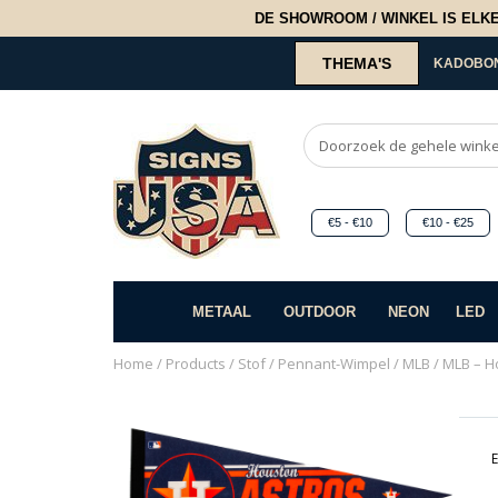
DE SHOWROOM / WINKEL IS ELKE 2
THEMA'S
KADOBO
€5 - €10
€10 - €25
METAAL
OUTDOOR
NEON
LED
Home
/
Products
/
Stof
/
Pennant-Wimpel
/
MLB
/ MLB – H