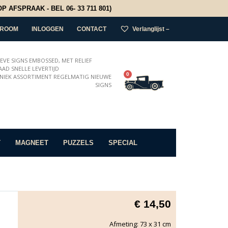
 AFSPRAAK - BEL 06- 33 711 801)
ROOM
INLOGGEN
CONTACT
Verlanglijst –
IEVE SIGNS EMBOSSED, MET RELIEF
AD SNELLE LEVERTIJD
0
NIEK ASSORTIMENT REGELMATIG NIEUWE
SIGNS
T
MAGNEET
PUZZELS
SPECIAL
€
14,50
Afmeting: 73 x 31 cm