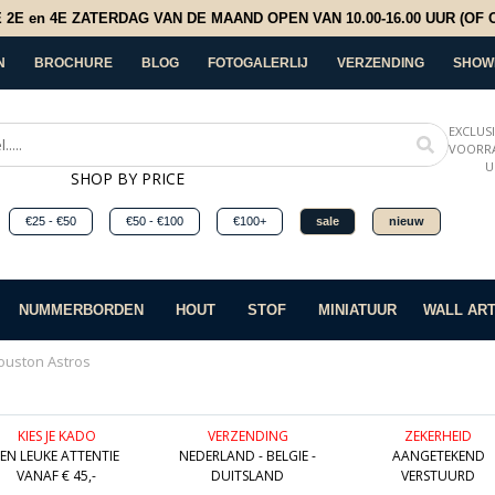
E en 4E ZATERDAG VAN DE MAAND OPEN VAN 10.00-16.00 UUR (OF OP
N
BROCHURE
BLOG
FOTOGALERLIJ
VERZENDING
SHOW
EXCLUS
VOORRA
U
SHOP BY PRICE
€25 - €50
€50 - €100
€100+
sale
nieuw
NUMMERBORDEN
HOUT
STOF
MINIATUUR
WALL AR
ouston Astros
KIES JE KADO
VERZENDING
ZEKERHEID
EEN LEUKE ATTENTIE
NEDERLAND - BELGIE -
AANGETEKEND
VANAF € 45,-
DUITSLAND
VERSTUURD