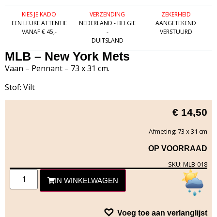
KIES JE KADO
VERZENDING
ZEKERHEID
EEN LEUKE ATTENTIE
NEDERLAND - BELGIE
AANGETEKEND
VANAF € 45,-
-
VERSTUURD
DUITSLAND
MLB – New York Mets
Vaan – Pennant – 73 x 31 cm.
Stof: Vilt
€
14,50
Afmeting: 73 x 31 cm
OP VOORRAAD
SKU: MLB-018
IN WINKELWAGEN
Voeg toe aan verlanglijst