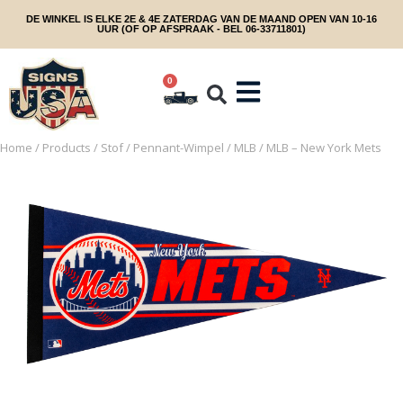
DE WINKEL IS ELKE 2E & 4E ZATERDAG VAN DE MAAND OPEN VAN 10-16
UUR (OF OP AFSPRAAK - BEL 06-33711801)
0
Home
/
Products
/
Stof
/
Pennant-Wimpel
/
MLB
/ MLB – New York Mets