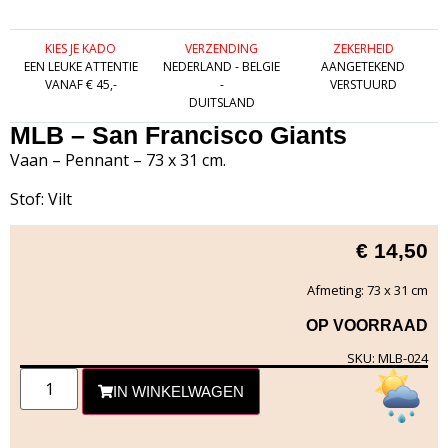
KIES JE KADO
VERZENDING
ZEKERHEID
EEN LEUKE ATTENTIE
NEDERLAND - BELGIE
AANGETEKEND
VANAF € 45,-
-
VERSTUURD
DUITSLAND
MLB – San Francisco Giants
Vaan – Pennant – 73 x 31 cm.
Stof: Vilt
€
14,50
Afmeting: 73 x 31 cm
OP VOORRAAD
SKU: MLB-024
IN WINKELWAGEN