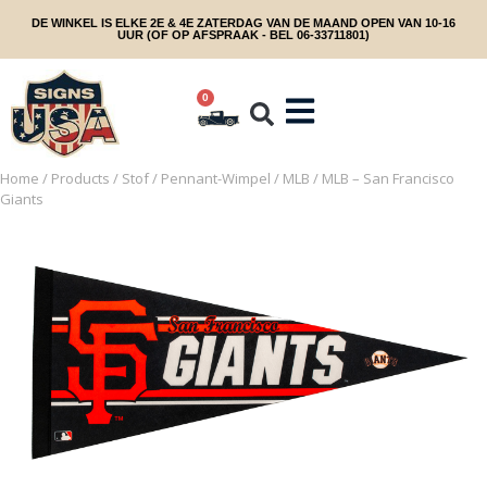
DE WINKEL IS ELKE 2E & 4E ZATERDAG VAN DE MAAND OPEN VAN 10-16
UUR (OF OP AFSPRAAK - BEL 06-33711801)
0
Home
/
Products
/
Stof
/
Pennant-Wimpel
/
MLB
/ MLB – San Francisco
Giants