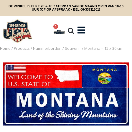
DE WINKEL IS ELKE 2E & 4E ZATERDAG VAN DE MAAND OPEN VAN 10-16
UUR (OF OP AFSPRAAK - BEL 06-33711801)
0
Home
/
Products
/
Nummerborden
/
Souvenir
/ Montana – 15 x 30 cm