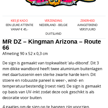
KIES JE KADO
VERZENDING
ZEKERHEID
EEN LEUKE ATTENTIE
NEDERLAND - BELGIE
AANGETEKEND
VANAF € 45,-
-
VERSTUURD
DUITSLAND
MR DZ – Kingman Arizona – Route
66
Afmeting 90 x 52 x 0,3 cm
De sign is gemaakt van topkwaliteit ‘alu-dibond’. Dit 3
mm dikke wandbord heeft twee aluminium buitenlagen
met daartussenin een sterke zwarte harde kern. Dit
stoere en robuuste paneel is weer-, wind- en
temperatuurbestendig (roest niet). De sign is gemaakt
op basis van UV-inkt zodat deze ook geschikt is als
decoratie voor buiten.
4 gaatjes om de sign op te hangen zijn voorzien.