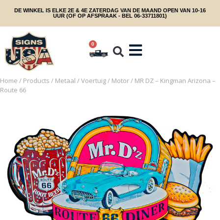
DE WINKEL IS ELKE 2E & 4E ZATERDAG VAN DE MAAND OPEN VAN 10-16
UUR (OF OP AFSPRAAK - BEL 06-33711801)
0
Home
/
Products
/
Metaal
/
Voertuig
/
Motor
/ MR DZ – Kingman Arizona –
Route 66