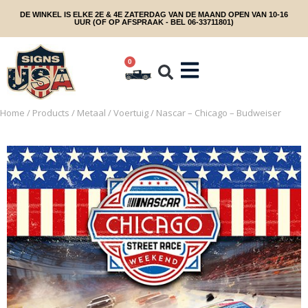
DE WINKEL IS ELKE 2E & 4E ZATERDAG VAN DE MAAND OPEN VAN 10-16
UUR (OF OP AFSPRAAK - BEL 06-33711801)
0
Home
/
Products
/
Metaal
/
Voertuig
/ Nascar – Chicago – Budweiser