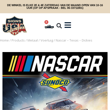
DE WINKEL IS ELKE 2E & 4E ZATERDAG VAN DE MAAND OPEN VAN 10-16
UUR (OF OP AFSPRAAK - BEL 06-33711801)
0
Home
/
Products
/
Metaal
/
Voertuig
/ Nascar – Texas – Dickies