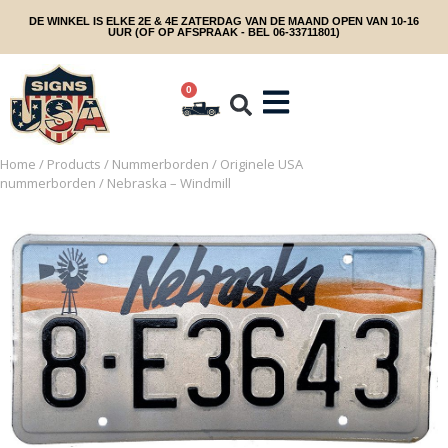
DE WINKEL IS ELKE 2E & 4E ZATERDAG VAN DE MAAND OPEN VAN 10-16
UUR (OF OP AFSPRAAK - BEL 06-33711801)
0
Home
/
Products
/
Nummerborden
/
Originele USA
nummerborden
/ Nebraska – Windmill