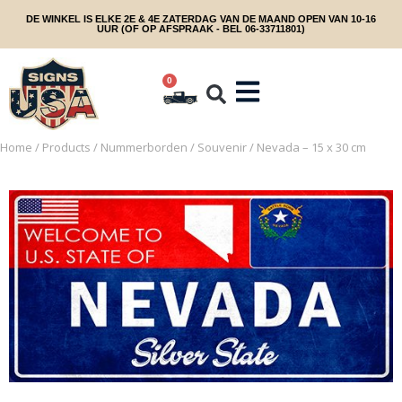
DE WINKEL IS ELKE 2E & 4E ZATERDAG VAN DE MAAND OPEN VAN 10-16
UUR (OF OP AFSPRAAK - BEL 06-33711801)
0
Home
/
Products
/
Nummerborden
/
Souvenir
/ Nevada – 15 x 30 cm