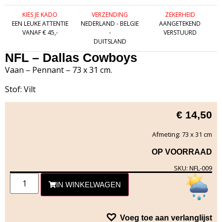
KIES JE KADO
VERZENDING
ZEKERHEID
EEN LEUKE ATTENTIE
NEDERLAND - BELGIE
AANGETEKEND
VANAF € 45,-
-
VERSTUURD
DUITSLAND
NFL – Dallas Cowboys
Vaan – Pennant – 73 x 31 cm.
Stof: Vilt
€
14,50
Afmeting: 73 x 31 cm
OP VOORRAAD
SKU: NFL-009
IN WINKELWAGEN
Voeg toe aan verlanglijst