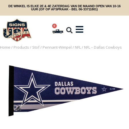
DE WINKEL IS ELKE 2E & 4E ZATERDAG VAN DE MAAND OPEN VAN 10-16
UUR (OF OP AFSPRAAK - BEL 06-33711801)
0
Home
/
Products
/
Stof
/
Pennant-Wimpel
/
NFL
/ NFL – Dallas Cowboys