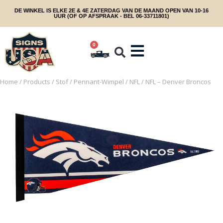
DE WINKEL IS ELKE 2E & 4E ZATERDAG VAN DE MAAND OPEN VAN 10-16
UUR (OF OP AFSPRAAK - BEL 06-33711801)
0
Home
/
Products
/
Stof
/
Pennant-Wimpel
/
NFL
/ NFL – Denver Broncos