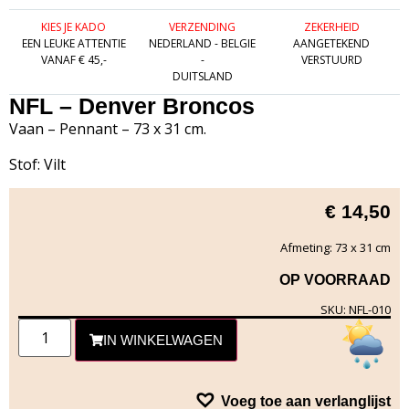
KIES JE KADO
VERZENDING
ZEKERHEID
EEN LEUKE ATTENTIE
NEDERLAND - BELGIE
AANGETEKEND
VANAF € 45,-
-
VERSTUURD
DUITSLAND
NFL – Denver Broncos
Vaan – Pennant – 73 x 31 cm.
Stof: Vilt
€
14,50
Afmeting: 73 x 31 cm
OP VOORRAAD
SKU: NFL-010
IN WINKELWAGEN
Voeg toe aan verlanglijst