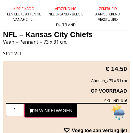
KIES JE KADO
VERZENDING
ZEKERHEID
EEN LEUKE ATTENTIE
NEDERLAND - BELGIE
AANGETEKEND
VANAF € 45,-
-
VERSTUURD
DUITSLAND
NFL – Kansas City Chiefs
Vaan – Pennant – 73 x 31 cm.
Stof: Vilt
€
14,50
Afmeting: 73 x 31 cm
OP VOORRAAD
SKU: NFL-016
IN WINKELWAGEN
Voeg toe aan verlanglijst