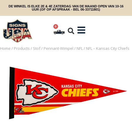
DE WINKEL IS ELKE 2E & 4E ZATERDAG VAN DE MAAND OPEN VAN 10-16
UUR (OF OP AFSPRAAK - BEL 06-33711801)
0
Home
/
Products
/
Stof
/
Pennant-Wimpel
/
NFL
/ NFL – Kansas City Chiefs