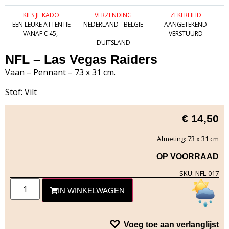
KIES JE KADO
VERZENDING
ZEKERHEID
EEN LEUKE ATTENTIE
NEDERLAND - BELGIE
AANGETEKEND
VANAF € 45,-
-
VERSTUURD
DUITSLAND
NFL – Las Vegas Raiders
Vaan – Pennant – 73 x 31 cm.
Stof: Vilt
€
14,50
Afmeting: 73 x 31 cm
OP VOORRAAD
SKU: NFL-017
IN WINKELWAGEN
Voeg toe aan verlanglijst