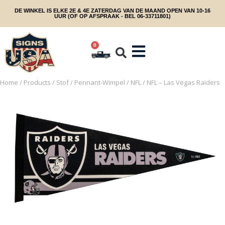
DE WINKEL IS ELKE 2E & 4E ZATERDAG VAN DE MAAND OPEN VAN 10-16
UUR (OF OP AFSPRAAK - BEL 06-33711801)
0
Home
/
Products
/
Stof
/
Pennant-Wimpel
/
NFL
/ NFL – Las Vegas Raiders