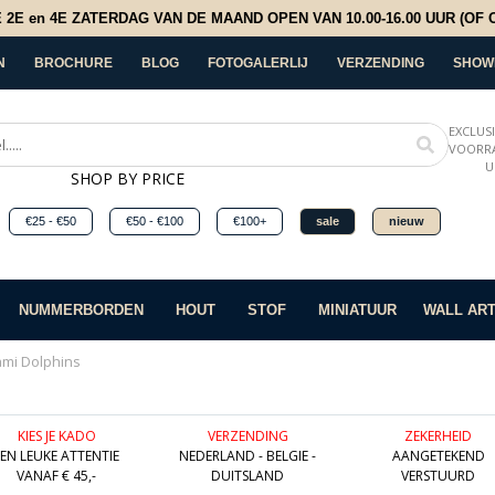
E en 4E ZATERDAG VAN DE MAAND OPEN VAN 10.00-16.00 UUR (OF OP
N
BROCHURE
BLOG
FOTOGALERLIJ
VERZENDING
SHOW
EXCLUS
VOORRA
U
SHOP BY PRICE
€25 - €50
€50 - €100
€100+
sale
nieuw
NUMMERBORDEN
HOUT
STOF
MINIATUUR
WALL AR
ami Dolphins
KIES JE KADO
VERZENDING
ZEKERHEID
EEN LEUKE ATTENTIE
NEDERLAND - BELGIE -
AANGETEKEND
VANAF € 45,-
DUITSLAND
VERSTUURD