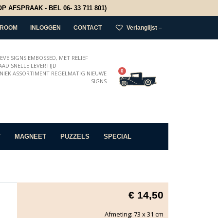
 AFSPRAAK - BEL 06- 33 711 801)
ROOM
INLOGGEN
CONTACT
Verlanglijst –
IEVE SIGNS EMBOSSED, MET RELIEF
AD SNELLE LEVERTIJD
0
NIEK ASSORTIMENT REGELMATIG NIEUWE
SIGNS
T
MAGNEET
PUZZELS
SPECIAL
€
14,50
Afmeting: 73 x 31 cm