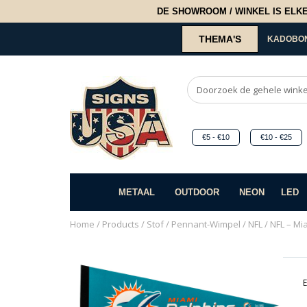
DE SHOWROOM / WINKEL IS ELKE 2
THEMA'S
KADOBO
€5 - €10
€10 - €25
METAAL
OUTDOOR
NEON
LED
Home
/
Products
/
Stof
/
Pennant-Wimpel
/
NFL
/ NFL – Mi