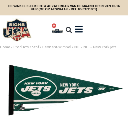
DE WINKEL IS ELKE 2E & 4E ZATERDAG VAN DE MAAND OPEN VAN 10-16
UUR (OF OP AFSPRAAK - BEL 06-33711801)
0
Home
/
Products
/
Stof
/
Pennant-Wimpel
/
NFL
/ NFL – New York Jets