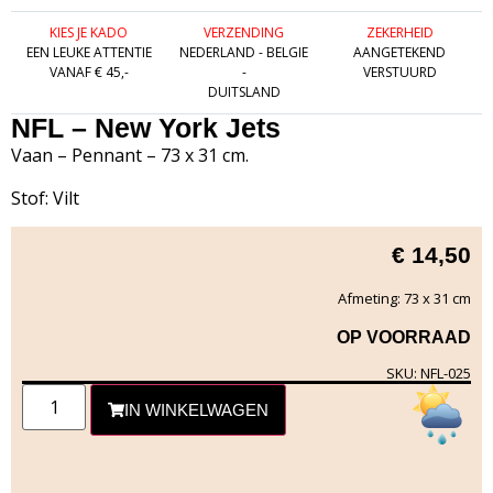
KIES JE KADO
VERZENDING
ZEKERHEID
EEN LEUKE ATTENTIE
NEDERLAND - BELGIE
AANGETEKEND
VANAF € 45,-
-
VERSTUURD
DUITSLAND
NFL – New York Jets
Vaan – Pennant – 73 x 31 cm.
Stof: Vilt
€
14,50
Afmeting: 73 x 31 cm
OP VOORRAAD
SKU: NFL-025
IN WINKELWAGEN