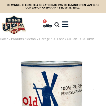
DE WINKEL IS ELKE 2E & 4E ZATERDAG VAN DE MAAND OPEN VAN 10-16
UUR (OF OP AFSPRAAK - BEL 06-33711801)
0
Home
/
Products
/
Metaal
/
Garage
/
Oil Cans
/ Oil Can – Old Dutch