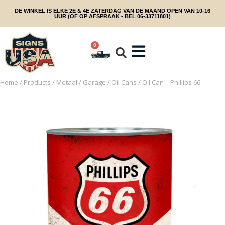
DE WINKEL IS ELKE 2E & 4E ZATERDAG VAN DE MAAND OPEN VAN 10-16
UUR (OF OP AFSPRAAK - BEL 06-33711801)
0
Home
/
Products
/
Metaal
/
Garage
/
Oil Cans
/ Oil Can – Phillips 66