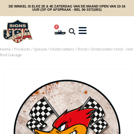
DE WINKEL IS ELKE 2E & 4E ZATERDAG VAN DE MAAND OPEN VAN 10-16
UUR (OF OP AFSPRAAK - BEL 06-33711801)
0
Home
/
Products
/
Special
/
Onderzetters
/
Rond
/ Onderzetter rond – Hot
Rod Garage