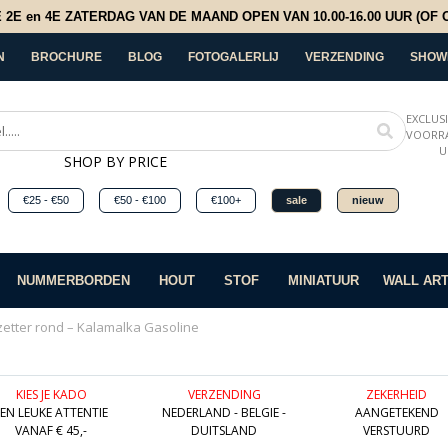
E en 4E ZATERDAG VAN DE MAAND OPEN VAN 10.00-16.00 UUR (OF OP
N
BROCHURE
BLOG
FOTOGALERLIJ
VERZENDING
SHOW
EXCLUS
VOORRA
U
SHOP BY PRICE
€25 - €50
€50 - €100
€100+
sale
nieuw
NUMMERBORDEN
HOUT
STOF
MINIATUUR
WALL AR
etter rond – Kalamalka Gasoline
KIES JE KADO
VERZENDING
ZEKERHEID
EEN LEUKE ATTENTIE
NEDERLAND - BELGIE -
AANGETEKEND
VANAF € 45,-
DUITSLAND
VERSTUURD