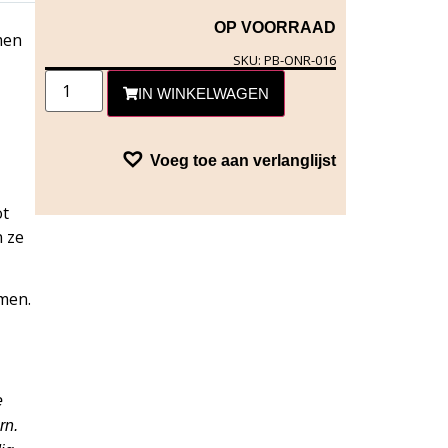
OP VOORRAAD
men
SKU: PB-ONR-016
IN WINKELWAGEN
Voeg toe aan verlanglijst
ot
n ze
men.
e
rn.