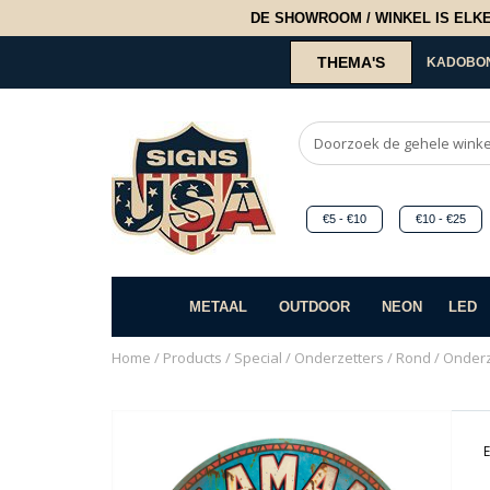
DE SHOWROOM / WINKEL IS ELKE 2
THEMA'S
KADOBO
€5 - €10
€10 - €25
METAAL
OUTDOOR
NEON
LED
Home
/
Products
/
Special
/
Onderzetters
/
Rond
/ Onderz