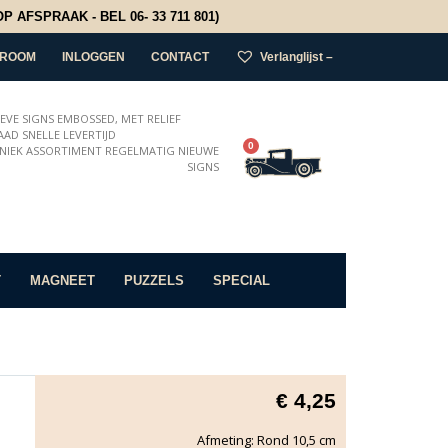
 AFSPRAAK - BEL 06- 33 711 801)
ROOM
INLOGGEN
CONTACT
Verlanglijst –
IEVE SIGNS EMBOSSED, MET RELIEF
AD SNELLE LEVERTIJD
0
NIEK ASSORTIMENT REGELMATIG NIEUWE
SIGNS
T
MAGNEET
PUZZELS
SPECIAL
€
4,25
Afmeting: Rond 10,5 cm