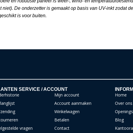
stoere en robuuste paneel is weer-, wind- en temperatuurbestend
st niet). De onderzetter is gemaakt op basis van UV-inkt zodat d
eschikt is voor buiten.
ANTEN SERVICE / ACCOUNT
INFORM
erhistorie
Mijn account
Home
langlijst
Account aanmaken
Over ons
rzending
Winkelwagen
Openings
tourneren
Betalen
Blog
elgestelde vragen
Contact
Kantoora