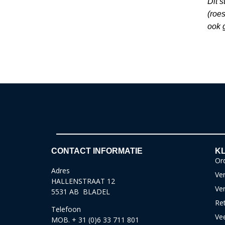
Dit 
(roe
ook g
CONTACT INFORMATIE
KL
Ord
Adres
Ver
HALLENSTRAAT 12
Ve
5531 AB BLADEL
Re
Telefoon
Ve
MOB. + 31 (0)6 33 711 801