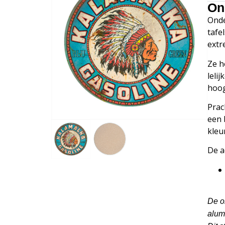
On
Onde
tafe
extr
Ze h
leli
hoog
Prac
een 
kleu
De a
De o
alum