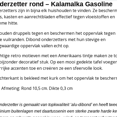
derzetter rond – Kalamalka Gasoline
rzetters zijn in bijna elk huishouden te vinden. Ze bescher
ls, kasten en aanrechtbladen effectief tegen vloeistoffen en
eme hitte.
ouden druppels tegen en beschermen het oppervlak tegen
jke vuilranden. Dibond onderzetters met hun stevige en
waardige oppervlak vallen echt op.
htige retro motieven met een Amerikaans tintje maken ze t
bijzonder decoratief stuk. Op een mooi gedekte tafel voege
rrijke accenten toe en creëren ze een sfeervolle look.
chterkant is bekleed met kurk om het oppervlak te bescher
Afmeting: Rond 10,5 cm. Dikte 0,3 cm
nderzetter is gemaakt van topkwaliteit ‘alu-dibond’ en heeft twe
inium buitenlagen met daartussenin een sterke zwarte harde ke