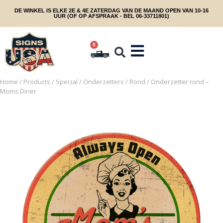
DE WINKEL IS ELKE 2E & 4E ZATERDAG VAN DE MAAND OPEN VAN 10-16
UUR (OF OP AFSPRAAK - BEL 06-33711801)
0
Home
/
Products
/
Special
/
Onderzetters
/
Rond
/ Onderzetter rond –
Moms Diner