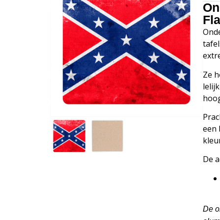
On
Fl
Onde
tafe
extr
Ze h
leli
hoog
Prac
een 
kleu
De a
De o