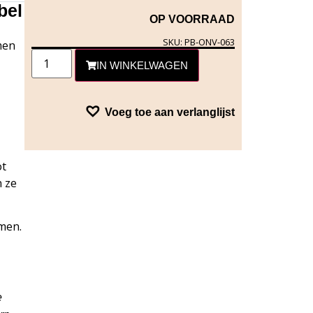
bel
OP VOORRAAD
SKU: PB-ONV-063
men
IN WINKELWAGEN
Voeg toe aan verlanglijst
ot
n ze
men.
e