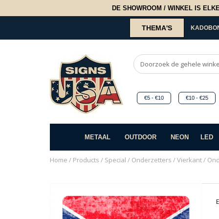
DE SHOWROOM / WINKEL IS ELKE 2
THEMA'S
KADOBO
€5 - €10
€10 - €25
METAAL
OUTDOOR
NEON
LED
Home
/
Products
/
Special
/
Onderzetters
/
Vierkant
/ Ond