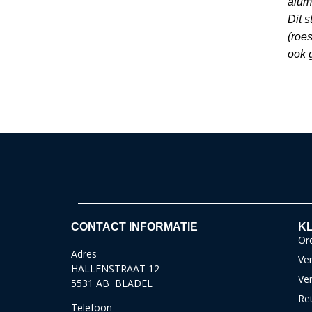
alum
Dit 
(roe
ook g
CONTACT INFORMATIE
KL
Ord
Adres
Ver
HALLENSTRAAT 12
Ve
5531 AB BLADEL
Re
Telefoon