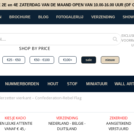
E en 4E ZATERDAG VAN DE MAAND OPEN VAN 10.00-16.00 UUR (OF OP
N
BROCHURE
BLOG
FOTOGALERLIJ
VERZENDING
SHOW
EXCLUS
VOORRA
U
SHOP BY PRICE
€25 - €50
€50 - €100
€100+
sale
nieuw
NUMMERBORDEN
HOUT
STOF
MINIATUUR
WALL AR
erzetter vierkant – Confederation-Rebel Flag
KIES JE KADO
VERZENDING
ZEKERHEID
EEN LEUKE ATTENTIE
NEDERLAND - BELGIE -
AANGETEKEND
VANAF € 45,-
DUITSLAND
VERSTUURD