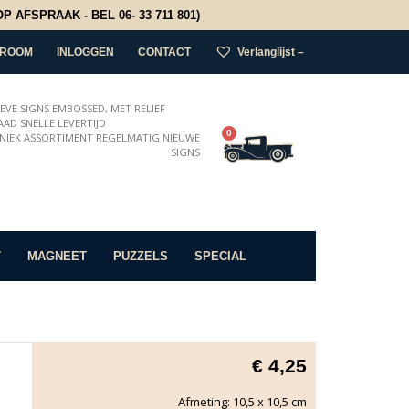
 AFSPRAAK - BEL 06- 33 711 801)
ROOM
INLOGGEN
CONTACT
Verlanglijst –
IEVE SIGNS EMBOSSED, MET RELIEF
AD SNELLE LEVERTIJD
0
NIEK ASSORTIMENT REGELMATIG NIEUWE
SIGNS
T
MAGNEET
PUZZELS
SPECIAL
€
4,25
Afmeting: 10,5 x 10,5 cm