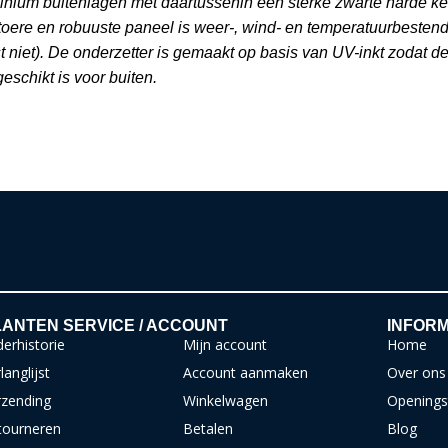
inium buitenlagen met daartussenin een sterke zwarte harde ke
stoere en robuuste paneel is weer-, wind- en temperatuurbestend
st niet). De onderzetter is gemaakt op basis van UV-inkt zodat d
eschikt is voor buiten.
ANTEN SERVICE / ACCOUNT
INFORM
erhistorie
Mijn account
Home
langlijst
Account aanmaken
Over ons
rzending
Winkelwagen
Openings
tourneren
Betalen
Blog