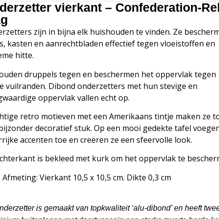
derzetter vierkant – Confederation-Re
ag
rzetters zijn in bijna elk huishouden te vinden. Ze bescher
ls, kasten en aanrechtbladen effectief tegen vloeistoffen en
eme hitte.
ouden druppels tegen en beschermen het oppervlak tegen
jke vuilranden. Dibond onderzetters met hun stevige en
waardige oppervlak vallen echt op.
htige retro motieven met een Amerikaans tintje maken ze t
bijzonder decoratief stuk. Op een mooi gedekte tafel voege
rrijke accenten toe en creëren ze een sfeervolle look.
chterkant is bekleed met kurk om het oppervlak te bescher
Afmeting: Vierkant 10,5 x 10,5 cm. Dikte 0,3 cm
nderzetter is gemaakt van topkwaliteit ‘alu-dibond’ en heeft twe